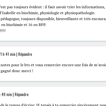
’est pas toujours évident : il faut savoir trier les informations
 d’Isabelle en biochimie, physiologie et physiopathologie.
: pédagogue, toujours disponible, bienveillante et très encour
8 en biochimie et 16 en BPP.
!!!!
1 h 41 min
|
Répondre
 notes pour le bts et vous remercier encore une fois de m’avo
 gagné donc merci !
h 49 min
|
Répondre
nds le temps d’écrire: JE tenais à te remercier sincèrement 