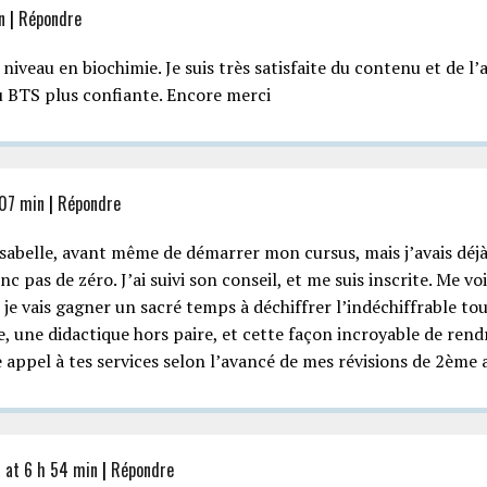
n
|
Répondre
 niveau en biochimie. Je suis très satisfaite du contenu et de l’a
u BTS plus confiante. Encore merci
 07 min
|
Répondre
c Isabelle, avant même de démarrer mon cursus, mais j’avais déj
 pas de zéro. J’ai suivi son conseil, et me suis inscrite. Me vo
e je vais gagner un sacré temps à déchiffrer l’indéchiffrable t
, une didactique hors paire, et cette façon incroyable de rend
e appel à tes services selon l’avancé de mes révisions de 2ème 
 at 6 h 54 min
|
Répondre